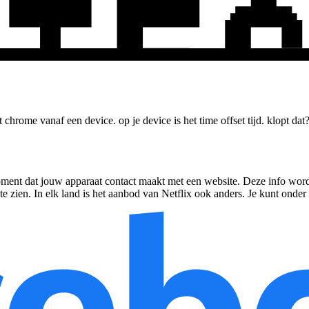
et
chrome
vanaf een
device
. op je
device
is het
time offset tijd
. klopt dat
oment dat jouw apparaat contact maakt met een website. Deze info wordt 
ië te zien. In elk land is het aanbod van Netflix ook anders. Je kunt on