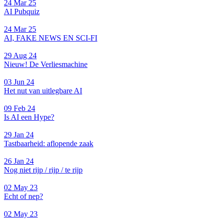
24 Mar 25
AI Pubquiz
24 Mar 25
AI, FAKE NEWS EN SCI-FI
29 Aug 24
Nieuw! De Verliesmachine
03 Jun 24
Het nut van uitlegbare AI
09 Feb 24
Is AI een Hype?
29 Jan 24
Tastbaarheid: aflopende zaak
26 Jan 24
Nog niet rijp / rijp / te rijp
02 May 23
Echt of nep?
02 May 23